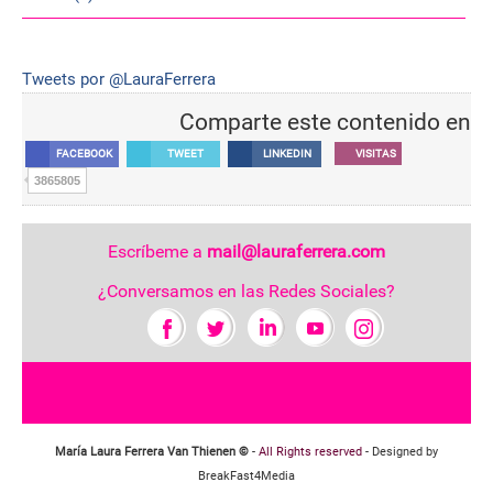
Tweets por @LauraFerrera
Comparte este contenido en
FACEBOOK
TWEET
LINKEDIN
VISITAS
3865805
Escríbeme a
mail@lauraferrera.com
¿Conversamos en las Redes Sociales?
María Laura Ferrera Van Thienen ©
-
All Rights reserved
- Designed by
BreakFast4Media