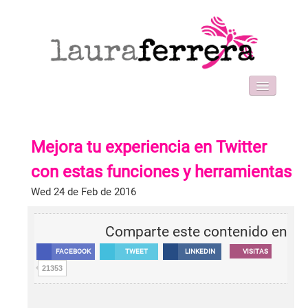
HOME
SOBRE MI
Mejora tu experiencia en Twitter
WORK WITH ME
FORMACIONES
con estas funciones y herramientas
BLOG
Wed 24 de Feb de 2016
CONTACT
Comparte este contenido en
FACEBOOK
TWEET
LINKEDIN
VISITAS
21353