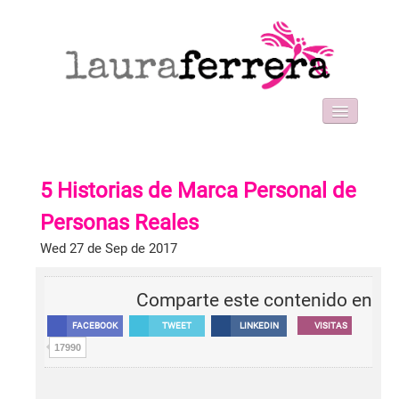
HOME
SOBRE MI
5 Historias de Marca Personal de
WORK WITH ME
FORMACIONES
Personas Reales
BLOG
Wed 27 de Sep de 2017
CONTACT
Comparte este contenido en
FACEBOOK
TWEET
LINKEDIN
VISITAS
17990