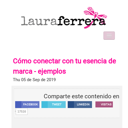
HOME
SOBRE MI
Cómo conectar con tu esencia de
WORK WITH ME
FORMACIONES
marca - ejemplos
BLOG
Thu 05 de Sep de 2019
CONTACT
Comparte este contenido en
FACEBOOK
TWEET
LINKEDIN
VISITAS
17516