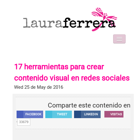
HOME
SOBRE MI
17 herramientas para crear
WORK WITH ME
FORMACIONES
contenido visual en redes sociales
BLOG
Wed 25 de May de 2016
CONTACT
Comparte este contenido en
FACEBOOK
TWEET
LINKEDIN
VISITAS
33679