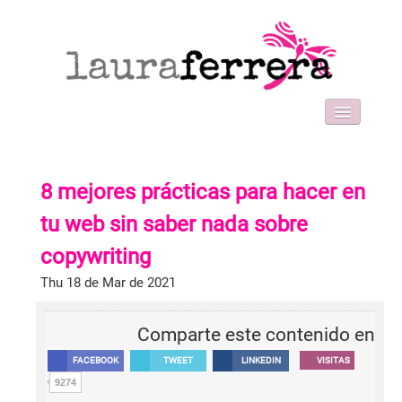
HOME
SOBRE MI
8 mejores prácticas para hacer en
WORK WITH ME
FORMACIONES
tu web sin saber nada sobre
BLOG
copywriting
CONTACT
Thu 18 de Mar de 2021
Comparte este contenido en
FACEBOOK
TWEET
LINKEDIN
VISITAS
9274