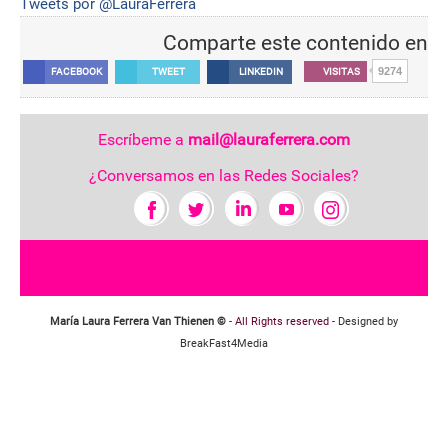
Tweets por @LauraFerrera
Comparte este contenido en
9274
FACEBOOK
TWEET
LINKEDIN
VISITAS
Escríbeme a
mail@lauraferrera.com
¿Conversamos en las Redes Sociales?
María Laura Ferrera Van Thienen ©
-
All Rights reserved
- Designed by
BreakFast4Media