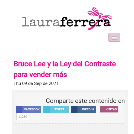
HOME
SOBRE MI
Bruce Lee y la Ley del Contraste
WORK WITH ME
FORMACIONES
para vender más
BLOG
Thu 09 de Sep de 2021
CONTACT
Comparte este contenido en
FACEBOOK
TWEET
LINKEDIN
VISITAS
11250