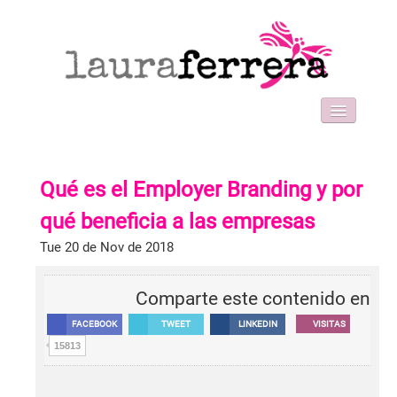
HOME
SOBRE MI
Qué es el Employer Branding y por
WORK WITH ME
FORMACIONES
qué beneficia a las empresas
BLOG
Tue 20 de Nov de 2018
CONTACT
Comparte este contenido en
FACEBOOK
TWEET
LINKEDIN
VISITAS
15813