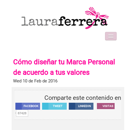
HOME
SOBRE MI
Cómo diseñar tu Marca Personal
WORK WITH ME
FORMACIONES
de acuerdo a tus valores
BLOG
Wed 10 de Feb de 2016
CONTACT
Comparte este contenido en
FACEBOOK
TWEET
LINKEDIN
VISITAS
87428